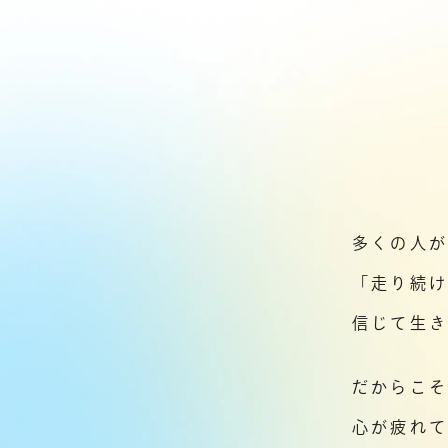
多くの人
「走り続
信じて生き
だからこ
心が疲れ