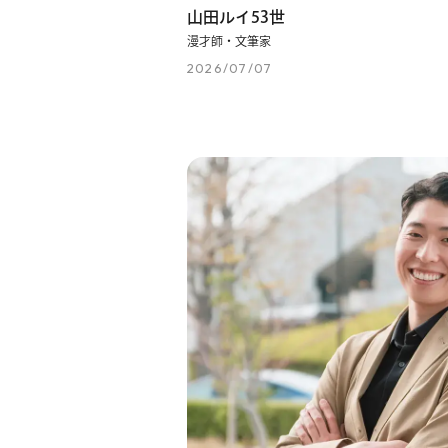
山田ルイ53世
漫才師・文筆家
2026/07/07