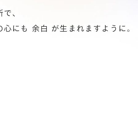
所で、
の心にも
余白
が生まれますように。